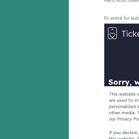
Hans Knut Svee
Fri entrè for led