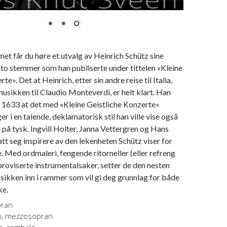
et får du høre et utvalg av Heinrich Schütz sine
 to stemmer som han publiserte under tittelen «Kleine
te». Det at Heinrich, etter sin andre reise til Italia,
 musikken til Claudio Monteverdi, er helt klart. Han
 i 1633 at det med «Kleine Geistliche Konzerte»
r i en talende, deklamatorisk stil han ville vise også
e på tysk. Ingvill Holter, Janna Vettergren og Hans
att seg inspirere av den lekenheten Schütz viser for
. Med ordmaleri, fengende ritorneller (eller refreng
proviserte instrumentalsaker, setter de den nesten
ikken inn i rammer som vil gi deg grunnlag for både
ke.
opran
n, mezzosopran