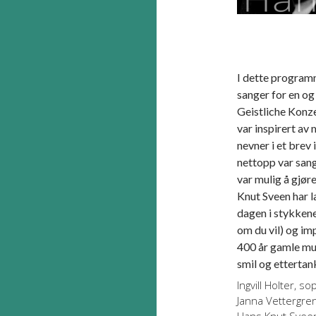
I dette programm
sanger for en og
Geistliche Konzer
var inspirert av
nevner i et brev
nettopp var sange
var mulig å gjør
Knut Sveen har l
dagen i stykkene
om du vil) og im
400 år gamle mus
smil og ettertan
Ingvill Holter, s
Janna Vettergre