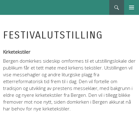
Søk
BERGEN KIRKEAUTUNNALE
HOPP
PRIMÆ
TIL
INNHOLD
FESTIVALUTSTILLING
Kirketekstiler
Bergen domkirkes sideskip omformes til et utstillingslokale der
publikum får et tett møte med kirkens tekstiler. Utstillingen vil
vise messehagler og andre liturgiske plagg fra
etterreformatorisk tid frem til i dag. Den vil fortelle om
tradisjon og utvikling av prestens messeklær, med bakgrunn i
eldre og nyere kirketekstiler fra Bergen. Den vil i tillegg blikke
fremover mot noe nytt, siden domkirken i Bergen akkurat nå
har behov for nye kirketekstiler.