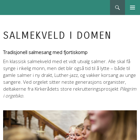
Søk
BERGEN KIRKEAUTUNNALE
HOPP
PRIMÆ
TIL
INNHOLD
SALMEKVELD I DOMEN
Tradisjonell salmesang med fjortiskomp
En klassisk salmekveld med et vidt utvalg salmer. Alle skal få
synge i rikelig monn, men det blir også tid til å lytte – både til
gamle salmer i ny drakt, Luther-jazz, og vakker korsang av unge
sangere. Ved orgelet sitter neste generasjons organister,
deltakerne fra Kirkerådets store rekrutteringsprosjekt
Pilegrim
i orgelsko
.