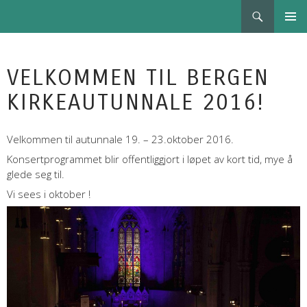
Søk
BERGEN KIRKEAUTUNNALE
HOPP
PRIMÆ
TIL
INNHOLD
VELKOMMEN TIL BERGEN
KIRKEAUTUNNALE 2016!
Velkommen til autunnale 19. – 23.oktober 2016.
Konsertprogrammet blir offentliggjort i løpet av kort tid, mye å
glede seg til.
Vi sees i oktober !